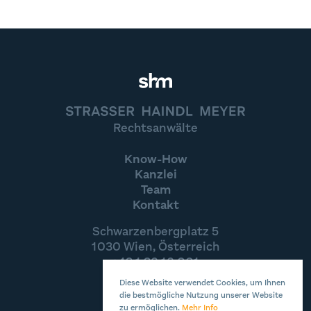
STRASSER HAINDL MEYER
Rechtsanwälte
Know-How
Kanzlei
Team
Kontakt
Schwarzenbergplatz 5
1030 Wien, Österreich
+43 1 36 16 001
office@shm.at
Diese Website verwendet Cookies, um Ihnen
die bestmögliche Nutzung unserer Website
zu ermöglichen.
Mehr Info