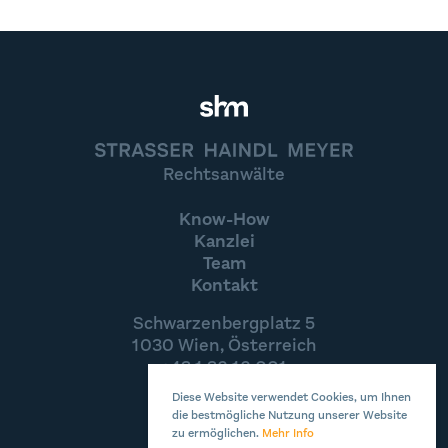
STRASSER HAINDL MEYER
Rechtsanwälte
Know-How
Kanzlei
Team
Kontakt
Schwarzenbergplatz 5
1030 Wien, Österreich
+43 1 36 16 001
office@shm.at
Diese Website verwendet Cookies, um Ihnen
die bestmögliche Nutzung unserer Website
zu ermöglichen.
Mehr Info